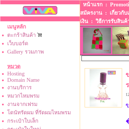
หน้าแรก
:
Promot
สมัครงาน
:
เกี่ยวกับ
เงิน
:
วิธีการรับสินค้
เมนูหลัก
ตะกร้าสินค้า
เว็บบอร์ด
Gallery รวมภาพ
หมวด
Hosting
ข
Domain Name
ร
งานบริการ
1
หมวกไหมพรม
งานจากเฟรม
ข
โดนัทรัดผม ที่รัดผมไหมพรม
�
กระเป๋าใบเล็ก