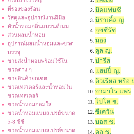
กระเป๋าใบใหญ่
ที่รองของร้อน
มิดแฟนซี
วัสดุและอุปกรณ์งานฝีมือ
มิราเคิ้ล ญ
หัวน้ำหอมกลิ่นแบรนด์เนม
กุชชี่รัช
ส่วนผสมน้ำหอม
มอง
อุปกรณ์ผสมน้ำหอมและขวด
คูล ญ.
บรรจุ
ปารีส
ขายส่งน้ำหอมพร้อมใช้ใน
ขวดต่าง ๆ
แฮปปี้ ญ.
ขายสินค้ายกเซต
คิวเรียส หรือ
ขวดเทสเตอร์และน้ำหอมใน
จามาโร แพร
ขวดเทสเตอร์
โปโล ช.
ขวดน้ำหอมกลมใส
ซีเควัน
ขวดน้ำหอมแบบสเปรย์ขนาด
บอส ช.
5-8 ซีซี
ขวดน้ำหอมแบบสเปรย์ขนาด
คูล ช.