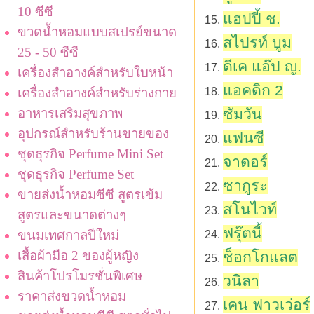
10 ซีซี
แฮปปี้ ช.
ขวดน้ำหอมแบบสเปรย์ขนาด
สไปรท์ บูม
25 - 50 ซีซี
ดีเค แอ๊ป ญ.
เครื่องสำอางค์สำหรับใบหน้า
แอคดิก 2
เครื่องสำอางค์สำหรับร่างกาย
อาหารเสริมสุขภาพ
ซัมวัน
อุปกรณ์สำหรับร้านขายของ
แฟนซี
ชุดธุรกิจ Perfume Mini Set
จาดอร์
ชุดธุรกิจ Perfume Set
ซากูระ
ขายส่งน้ำหอมซีซี สูตรเข้ม
สโนไวท์
สูตรและขนาดต่างๆ
ฟรุ๊ตนี้
ขนมเทศกาลปีใหม่
เสื้อผ้ามือ 2 ของผู้หญิง
ช็อกโกแลต
สินค้าโปรโมรชั่นพิเศษ
วนิลา
ราคาส่งขวดน้ำหอม
เคน ฟาวเว่อร์