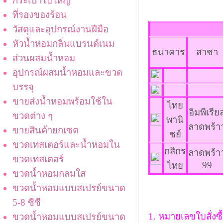
กระเป๋าใบใหญ่
ที่รองของร้อน
วัสดุและอุปกรณ์งานฝีมือ
หัวน้ำหอมกลิ่นแบรนด์เนม
ธนาคาร
สาชา
ส่วนผสมน้ำหอม
อุปกรณ์ผสมน้ำหอมและขวด
บรรจุ
ขายส่งน้ำหอมพร้อมใช้ใน
ไทย
อิมพีเรีย
ขวดต่าง ๆ
พานิ
ลาดพร้า
ขายสินค้ายกเซต
ชย์
ขวดเทสเตอร์และน้ำหอมใน
กสิกร
ลาดพร้า
ขวดเทสเตอร์
99
ไทย
ขวดน้ำหอมกลมใส
ขวดน้ำหอมแบบสเปรย์ขนาด
5-8 ซีซี
1. หมายเลขใบสั่งซื้
ขวดน้ำหอมแบบสเปรย์ขนาด