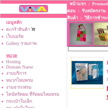
หน้าแรก
:
Promot
ตอบ
:
รับสมัครงาน
สินค้า
:
วิธีการชําระ
เมนูหลัก
ตะกร้าสินค้า
เว็บบอร์ด
Gallery รวมภาพ
หมวด
Hosting
Domain Name
งานบริการ
หมวกไหมพรม
งานจากเฟรม
โดนัทรัดผม ที่รัดผมไหมพรม
กระเป๋าใบเล็ก